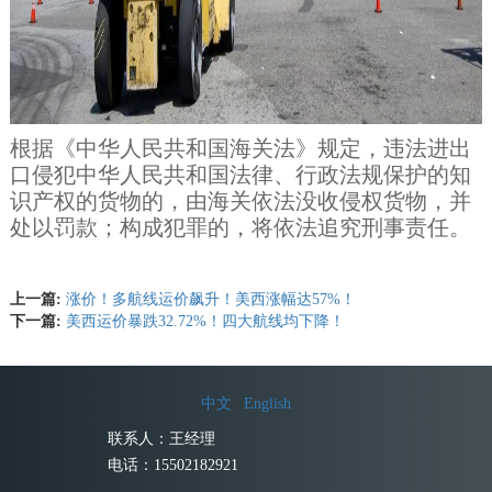
根据《中华人民共和国海关法》规定，违法进出
口侵犯中华人民共和国法律、行政法规保护的知
识产权的货物的，由海关依法没收侵权货物，并
处以罚款；构成犯罪的，将依法追究刑事责任。
上一篇:
涨价！多航线运价飙升！美西涨幅达57%！
下一篇:
美西运价暴跌32.72%！四大航线均下降！
中文
|
English
联系人：王经理
电话：15502182921