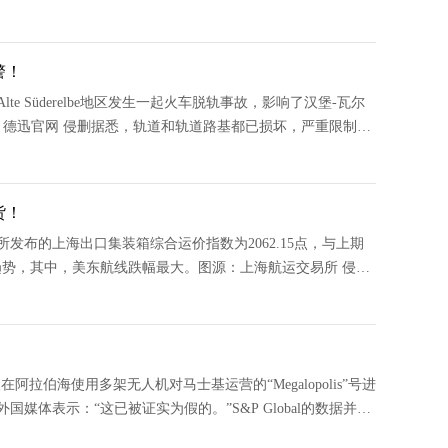
9月期间的集装箱吞吐量更
警！
e Süderelbe地区发生一起火车脱轨事故，影响了汉堡-瓦尔
路。图源：德迅官网 侵删据悉，轨道和轨道路基都已损坏，严重限制了
货！
发布的上海出口集装箱综合运价指数为2062.15点，与上期
跌趋势，其中，美东航线跌幅最大。图源：上海航运交易所 侵删
附
拉伯海使用多架无人机对马士基运营的“Megalopolis”号进
体表示：“这已被证实为假的。”S&P Global的数据并未