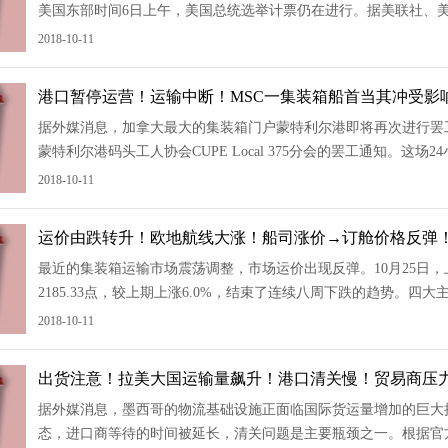
美国东部时间6日上午，美国总统选举计票仍在进行。据美联社、
体公布的测算结果，特朗普已经获得超半数的选举人票。图源：央
2018-10-11
港口暂停运营！运输中断！MSC一集装箱船首当其冲受影
据外媒消息，加拿大最大的集装箱门户蒙特利尔港即将再次进行罢工
蒙特利尔港码头工人协会CUPE Local 375分会的罢工通知。这场
日早上6:59，届时蒙特利尔港整个港区，包括Contrecœur码头的
2018-10-11
运价由跌转升！欧地航线大涨！船司涨价→订舱价格反弹
最近的集装箱运输市场震荡调整，市场运价出现反弹。10月25日
2185.33点，较上期上涨6.0%，结束了连续八周下跌的趋势。
涨幅度更是超过了10%。图源：上海航运交易所 侵删欧洲和地中
2018-10-11
出货注意！拉美大国运输量飙升！港口清关慢！贸易商压
据外媒消息，墨西哥的物流基础设施正面临国际货运量增加的巨大
态，进口商等待的时间被延长，清关问题是主要瓶颈之一。根据官