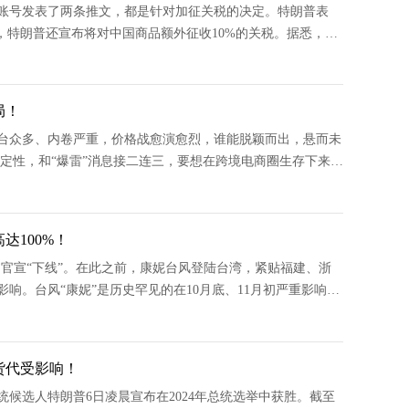
体账号发表了两条推文，都是针对加征关税的决定。特朗普表
，特朗普还宣布将对中国商品额外征收10%的关税。据悉，特
的第一个行政命令之一。据了
局！
台众多、内卷严重，价格战愈演愈烈，谁能脱颖而出，悬而未
定性，和“爆雷”消息接二连三，要想在跨境电商圈生存下来，
商圈的重要节点，
100%！
，官宣“下线”。在此之前，康妮台风登陆台湾，紧贴福建、浙
响。台风“康妮”是历史罕见的在10月底、11月初严重影响我
港口造成了一
货代受影响！
候选人特朗普6日凌晨宣布在2024年总统选举中获胜。截至