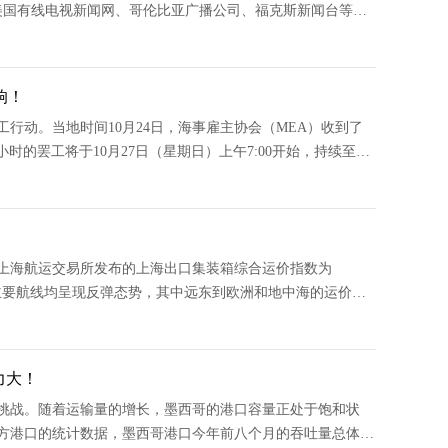
美国有线电视新闻网、哥伦比亚广播公司、福克斯新闻台等媒
视新闻 侵删美国大选的
响！
行动。当地时间10月24日，海事雇主协会（MEA）收到了
24小时的罢工将于10月27日（星期日）上午7:00开始，持续至次
工作将完全停止。MEA发表
！
，上海航运交易所发布的上海出口集装箱综合运价指数为
四大主要航线均呈现反弹态势，其中远东到欧洲和地中海的运价上
海航线的运输需求本周总体稳定
力大！
挑战。随着运输量的增长，墨西哥的港口容量正处于饱和状
方港口的统计数据，墨西哥港口今年前八个月的吞吐量总体增