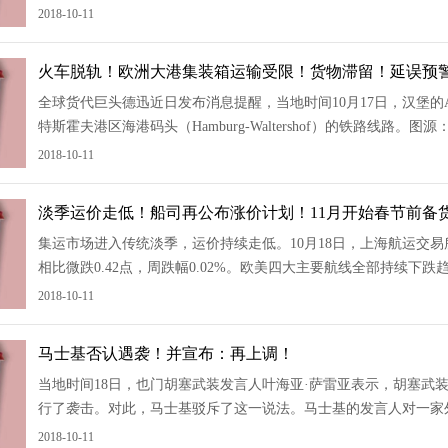
长了14.8%，而拉萨罗卡德纳斯港（Lazaro Cardenas）在1月至
2018-10-11
火车脱轨！欧洲大港集装箱运输受限！货物滞留！延误预
全球货代巨头德迅近日发布消息提醒，当地时间10月17日，汉堡的Alt
特斯霍夫港区海港码头（Hamburg-Waltershof）的铁路线
轨道的可用性，运营因此关闭。当地运输商报告说，汉堡
2018-10-11
淡季运价走低！船司再公布涨价计划！11月开始春节前备
集运市场进入传统淡季，运价持续走低。10月18日，上海航运交易所
相比微跌0.42点，周跌幅0.02%。欧美四大主要航线全部持续下
10月18日，上海港出口至美西和美东基本港市场运价（海运及海运
2018-10-11
马士基否认遇袭！并宣布：再上调！
当地时间18日，也门胡塞武装发言人叶海亚·萨雷亚表示，胡塞武装在阿
行了袭击。对此，马士基驳斥了这一说法。马士基的发言人对一家外国媒
显示“Megalopolis”号处于损坏状态或正在维修中，并且该
2018-10-11