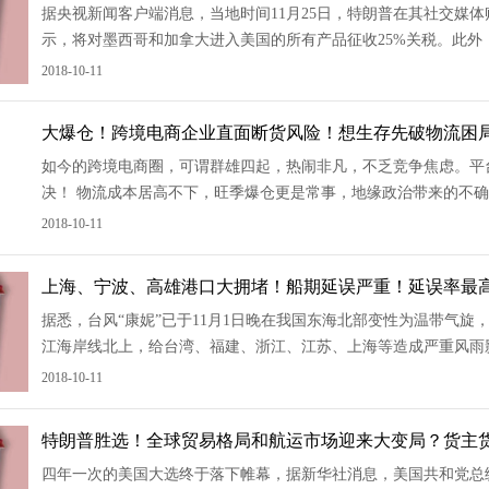
据央视新闻客户端消息，当地时间11月25日，特朗普在其社交媒
示，将对墨西哥和加拿大进入美国的所有产品征收25%关税。此外
朗普将于2025年1月20日正式上任，这将是他入主白宫后签署的
2018-10-11
大爆仓！跨境电商企业直面断货风险！想生存先破物流困
如今的跨境电商圈，可谓群雄四起，热闹非凡，不乏竞争焦虑。平
决！ 物流成本居高不下，旺季爆仓更是常事，地缘政治带来的不确
绝非易事。目前，正值年终旺季，黑五、网一、圣诞节都是跨境电
2018-10-11
上海、宁波、高雄港口大拥堵！船期延误严重！延误率最高达
据悉，台风“康妮”已于11月1日晚在我国东海北部变性为温带气旋
江海岸线北上，给台湾、福建、浙江、江苏、上海等造成严重风雨影
国的台风，是一次极端天气事件。“康妮”也给我国多个主要集装箱
2018-10-11
特朗普胜选！全球贸易格局和航运市场迎来大变局？货主
四年一次的美国大选终于落下帷幕，据新华社消息，美国共和党总统