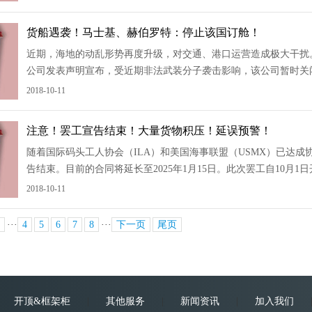
货船遇袭！马士基、赫伯罗特：停止该国订舱！
近期，海地的动乱形势再度升级，对交通、港口运营造成极大干扰。
公司发表声明宣布，受近期非法武装分子袭击影响，该公司暂时关
至本月29日，进出太子港港口的所有陆路交通及相关服务暂时中断
2018-10-11
注意！罢工宣告结束！大量货物积压！延误预警！
随着国际码头工人协会（ILA）和美国海事联盟（USMX）已达
告结束。目前的合同将延长至2025年1月15日。此次罢工自10月
湾沿岸的大多数港口都已恢复工作。需要注意的是，虽然罢工只进
2018-10-11
···
4
5
6
7
8
···
下一页
尾页
开顶&框架柜
|
其他服务
|
新闻资讯
|
加入我们