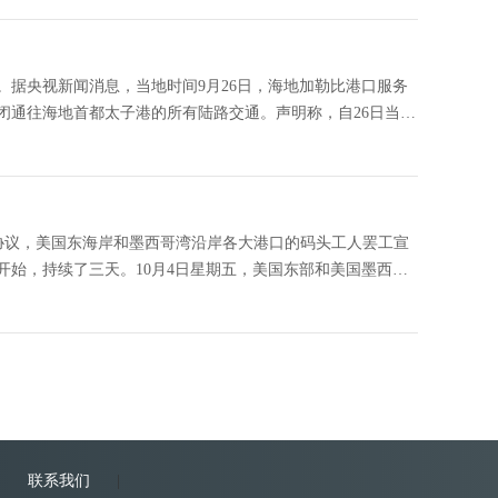
据央视新闻消息，当地时间9月26日，海地加勒比港口服务
闭通往海地首都太子港的所有陆路交通。声明称，自26日当天
。声明表示，此举也将
成协议，美国东海岸和墨西哥湾沿岸各大港口的码头工人罢工宣
1日开始，持续了三天。10月4日星期五，美国东部和美国墨西哥
行了三天，但预计需要2～
|
联系我们
|