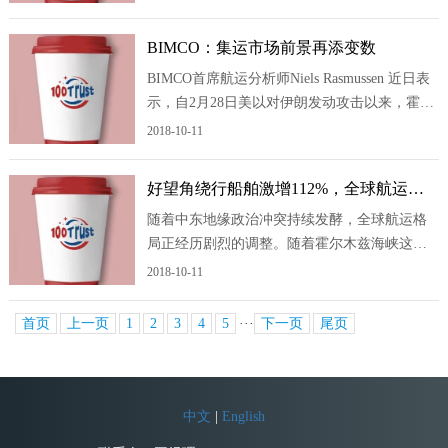
常，该国有望每月赚取数亿美元。 据报
道，自战争爆发以来，伊朗已对部分穿越霍尔
BIMCO：集运市场前景再添变数
木兹海峡的船只收取通行费。这条水道正常情
BIMCO首席航运分析师Niels Rasmussen 近日表
况下承担全球约20%的海运石油运输
示，自2月28日美以对伊朗发动攻击以来，霍尔
木兹海峡通行完全中断，波斯湾港口与全球集
2018-10-11
装箱运输网络隔绝。约130艘集装箱船(占全球运
力1.5%)滞留湾内。这场战争令本就受美国关税
好望角绕行船舶激增112%，全球航运大
政策波动影响的集装箱运输市场再添变
改道?
随着中东地缘政治冲突持续发酵，全球航运格
数。 霍尔木兹海峡断航导致全球约
局正经历剧烈的调整。随着霍尔木兹海峡这一
全球航运“咽喉”陷入瘫痪，马士基、赫伯罗特、
2018-10-11
达飞海运等全球航运巨头被迫集体改道，绕行
非洲好望角。 南非Transnet国家港务局数据
首页
上一页
1
2
3
4
5
···
下一页
尾页
显示，包括马士基和赫伯罗特在内的主要航运
公司绕行好望角，截至2026年3
中文
|
English