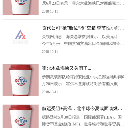
尼6月23日表示，霍尔木兹海峡已对商船完全开
放，且不收取任何费用。 巴赫雷尼当天就
2018-10-11
伊朗和美国谈判情况回答联合国日内瓦记者协
会的提问时说，霍尔木兹海峡现已开放，为期
货代公司“抢”舱位“抢”空箱 季节性小商品
60天，其间不会收取任何费用。 此外，伊
热销出口忙
央视网消息：海关总署数据显示，以美元计，
美双方决定就此问题建立沟通机制
今年5月份，中国货物贸易出口金额同比增长
19.4%，创下近三个月以来的最高增速。而随着
2018-10-11
中美经贸关系回稳，外贸市场发生哪些变化？
来看记者在浙江宁波的走访。在浙江宁波一家
霍尔木兹海峡又关闭了...
国际货运代理企业，工作人员正不断刷新着船
伊朗武装部队哈塔姆安比亚中央总部当地时间6
公司的订舱系统，紧盯最新的放舱信息。企业
月20日表示，霍尔木兹海峡将对所有船只航行
负责人告诉记者，美国
关闭。 伊朗武装部队哈塔姆安比亚中央总
2018-10-11
部当天发表声明说，鉴于美国公然违背承诺，
未履行旨在结束战争的谅解备忘录第一条款;同
航运受阻+高温，北半球今夏或面临燃料
时鉴于以色列持续违反停火协议，不断袭击黎
短缺
据路透社5月30日报道，国际能源署(IEA)、国
巴嫩南部，造成大量黎巴嫩平民死亡
际货币基金组织(IMF)、世界银行和世界贸易组