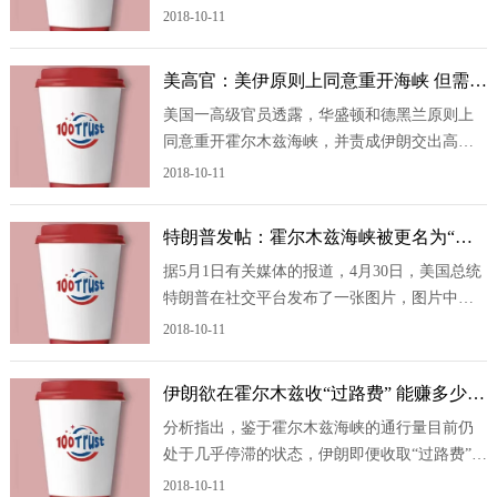
织(WTO)负责人联合发出警告称，如果霍尔木
2018-10-11
兹海峡航运不能恢复正常，全球能源储备将快
速消耗，今年北半球夏季用能高峰期将面临能
美高官：美伊原则上同意重开海峡 但需多
源短缺风险。 上述4家国际机构负责人日前
几天敲定最终协议
美国一高级官员透露，华盛顿和德黑兰原则上
在美国华盛顿举行会议，讨论中东局
同意重开霍尔木兹海峡，并责成伊朗交出高浓
缩铀，但双方仍需要数日时间才能敲定最终协
2018-10-11
议。 《纽约时报》报道，一名美国高官星
期天(5月24日)告诉媒体，美伊双方原则上同意
特朗普发帖：霍尔木兹海峡被更名为“特
达成一项可能结束中东战事的协议，但由两国
朗普海峡”
据5月1日有关媒体的报道，4月30日，美国总统
领导人最终批准可能需要几天时间。
特朗普在社交平台发布了一张图片，图片中霍
尔木兹海峡被更名为“特朗普海峡”。 当天，
2018-10-11
伊朗外交部长阿拉格齐表示，使用任何虚假名
称来指代霍尔木兹海峡都是“可怕的错误”。
伊朗欲在霍尔木兹收“过路费” 能赚多少
当地时间3月27日，特朗普在佛罗里达州迈阿密
钱、能否行得通？
分析指出，鉴于霍尔木兹海峡的通行量目前仍
举行的未来投资倡议峰会上
处于几乎停滞的状态，伊朗即便收取“过路费”，
收入也十分有限。但一旦该海峡的通行恢复正
2018-10-11