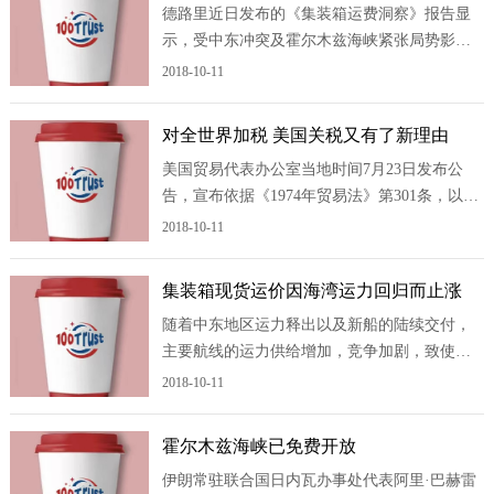
德路里近日发布的《集装箱运费洞察》报告显
示，受中东冲突及霍尔木兹海峡紧张局势影
响，过去两周南亚至美国、欧洲航线的运费涨
2018-10-11
幅约达50%;过去3个月，南亚至阿联酋、沙特阿
拉伯航线运费始终维持在历史水平的3倍以
对全世界加税 美国关税又有了新理由
上。 其中，中东航线运费涨幅最为显著。
美国贸易代表办公室当地时间7月23日发布公
需求上行、印度核心港口拥堵、船舶运力供
告，宣布依据《1974年贸易法》第301条，以所
谓“强迫劳动”为名对60个国家和地区征收10%至
2018-10-11
12.5%的关税。新关税于美国东部时间7月24日
正式生效，以替代当天到期的10%全球进口关
集装箱现货运价因海湾运力回归而止涨
税。此举立即招致多方反对，目前已有企业提
随着中东地区运力释出以及新船的陆续交付，
起诉讼。 换汤不换药：美国为关
主要航线的运力供给增加，竞争加剧，致使即
期运价涨势停滞。香港咨询机构Linerlytica在最
2018-10-11
新周报中指出，滞留在阿拉伯湾的运力已从高
峰期的49万teu降至3万teu，同时过去一个月内
霍尔木兹海峡已免费开放
还有近17万teu的新增运力交付。 “7月初各
伊朗常驻联合国日内瓦办事处代表阿里·巴赫雷
大船企上调运价的举措未能稳住