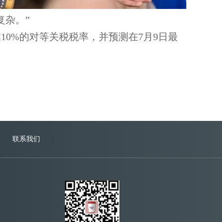
复杂。”
10%的对等关税税率，并预测在7月9日最
|
联系我们
|