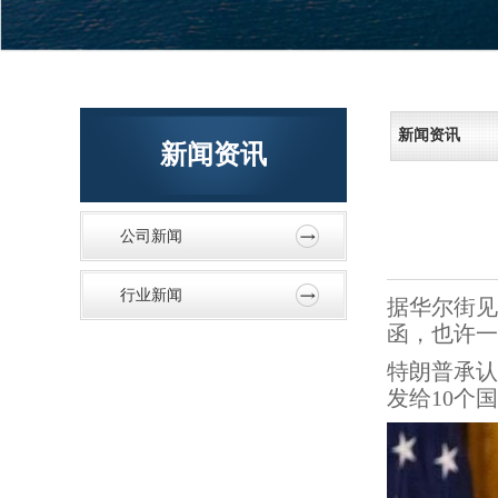
新闻资讯
新闻资讯
公司新闻
行业新闻
据华尔街见
函，也许一
特朗普承认
发给10个