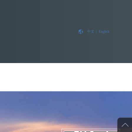
中文
|
English
新闻资讯
加入我们
联系我们