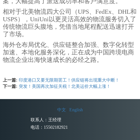
案，大幅提高了派送成功率和客户满意度。
相对于北美物流四大公司（UPS、FedEx、DHL和
USPS），UniUni以更灵活高效的物流服务切入了
传统物流巨头腹地，凭借当地尾程配送迅速打开
了市场。
海外仓布局优化、供应链整合加强、数字化转型
加速、本地化服务深化，正在成为中国跨境电商
物流企业出海快速成长的必经之路。
上一篇:
印度港口又要无限期罢工！供应链将出现重大中断！
下一篇:
突发！美国再次加征关税！北美运价大幅上涨！
中文
|
English
联系人：王经理
电话：15502182921